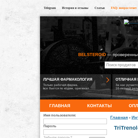
Telegram
История и отзывы
Статьи
FAQ: вопрос/ответ
BELSTEROID
— проверенный
ЛУЧШАЯ ФАРМАКОЛОГИЯ
ОТЛИЧНАЯ 
Только рабочая фарма,
За нас ручает
все бьется по кодам, оригинал
16-летней реп
ГЛАВНАЯ
КОНТАКТЫ
ОПЛ
Имя пользователя:
Главная
Ин
»
Пароль
TriTreno
Забыли пароль?