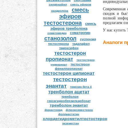
сибутрамин
индивидуальн
силденафил
смесь эфиров
смесь
Современная с
нандролона
скидок и быс
эфиров
полной инфор
тестостерона
предлагаем оз
смесь
эфиров тренболона
У нас
купить 
соматропин
соматомедин
станозолол
суспензия
Аналоги п
тестостерона
тадалафил
тамоксифен
тестостерон
пропионат
тестостерон
тестостерон
ундеканоат
фенилпропионат
тестостерон ципионат
тестостерон
энантат
тимозин бета 4
тренболон ацетат
тренболон
гексагидробензилкарбонат
тренболон энантат
финастерид
флюоксиместерон
фоллиастатин
хлордегидрометилтестостерон
экземестан