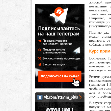
жировой про
повышение р
показателей,
тренболона о
Например, н
концентрации
(инсулиноподо
Помимо уже н
может столк
препарата: о
соблюдать рек
Курс прим
Во-первых, Т
для парентер
во-вторых, он
стероидной ям
Рекомендуем
(эквивалентн
(равняется 1
чтобы не воз
хоть и счит
злоупотреблен
В случае спо
получения ма
допинговыми 