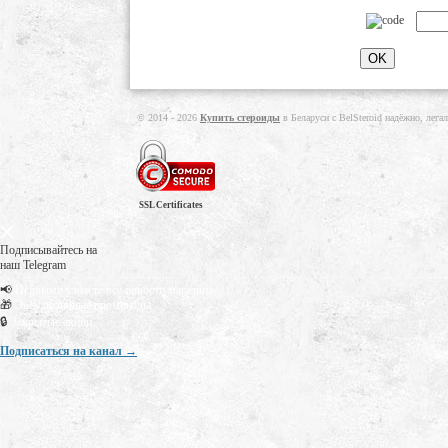
© 2014 - 2026
Купить стероиды
в Беларуси с BelSteroid надёжно, лега
SSL Certificates
Подписывайтесь на
наш Telegram
📢
Первыми узнаете все новости магазина
🎁
Эксклюзивные промокоды
🔒
Закрытые акции
Подписаться на канал →