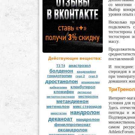
со многими 
Выбор конкре
уровня опыта 
Несколько пр
подключить 
тестостерона
тестостерон э
массу.
Продолжите
среднестатис
Действующие вещества:
поставленной 
анастрозол
Т3 Т4
И последнее:
болденон
стероидов в и
варденафил
гонадотропин
при температу
гхрп 2
гхрп 6
дростанолон
домашних жи
ипаморелин
кленбутерол
каберголин
ТриТренол-
кломифен
летрозол
местеролон
мeтилтестостерон
Интернет-маг
метандиенон
условия для п
метенолон
микс стероидов
Здесь отечест
нандролон
пептиды и ж
миостатин
Подтвержде
деканоат
нандролон
множественны
фенилпропионат
самом ресур
оксандролон
AthleticFor
оксиметолон