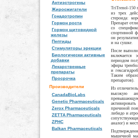
Антиэстрогены
TriTrenol-150
п
Жиросжигатели
из трех дей
Гонадотропин
стероида: ко
Гормон роста
Препарат отли
со специфик
Гормон щитовидной
спортивной ф
железы
он результати
Пептиды
и на сушке.
Стимуляторы эрекции
После выполне
Биологически активные
включается 
добавки
периодом полу
эфиры тренбо
Лекарственные
и гексагидро
препараты
Таким образо
Просрочка
препаратов).
Производители
Из отличител
высокую ана
CanadaBioLabs
превышающую
Genetic Pharmaceuticals
активироват
Zerox Pharmaceuticals
причиной поя
либидо и атро
ZETTA Pharmaceuticals
сопутствующи
ZPHC
аналог) и мес
Balkan Pharmaceuticals
Подтвержденн
мышечной мас