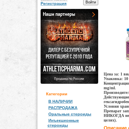
Регистрация
Цена за: 1 ви
Упаковка: 10 
Концентрация
mg/ml.
Производител
Категории
Действующие 
В НАЛИЧИИ
гексагидробе
Условия хране
РАСПРОДАЖА
Препарат зап
Оральные стероиды
НИКОГДА не б
целях).
Инъекционные
стероиды
Описание 