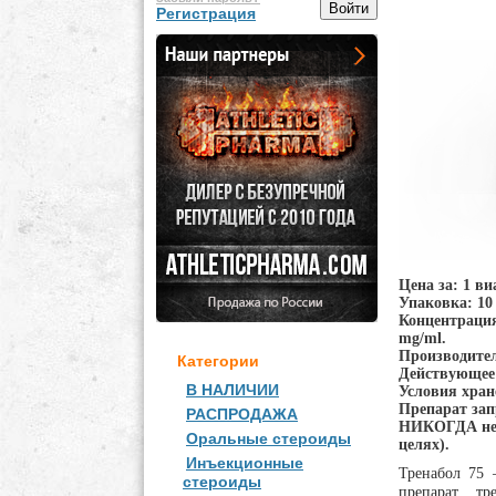
Регистрация
Цена за: 1 ви
Упаковка: 10 
Концентрация
mg/ml.
Производитель
Категории
Действующее в
В НАЛИЧИИ
Условия хране
Препарат зап
РАСПРОДАЖА
НИКОГДА не б
Оральные стероиды
целях).
Инъекционные
Тренабол 75
–
стероиды
препарат тр