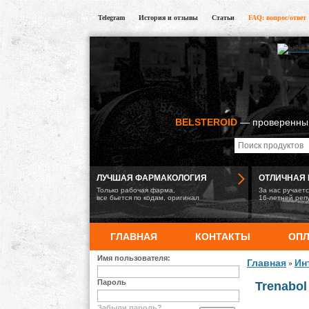
Telegram
История и отзывы
Статьи
FAQ: вопрос/ответ
BELSTEROID
— проверенный
ЛУЧШАЯ ФАРМАКОЛОГИЯ
ОТЛИЧНАЯ 
Только рабочая фарма,
За нас ручает
все бьется по кодам, оригинал
16-летней реп
ГЛАВНАЯ
КОНТАКТЫ
ОПЛ
Имя пользователя:
Главная
Ин
»
Пароль
Trenabol
Забыли пароль?