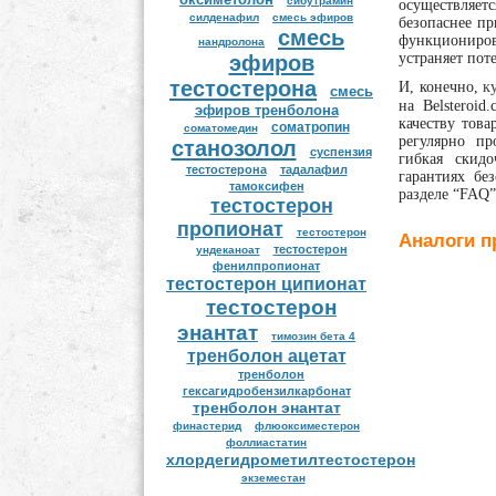
сибутрамин
осуществляет
силденафил
смесь эфиров
безопаснее пр
смесь
функциониро
нандролона
устраняет пот
эфиров
тестостерона
И, конечно,
к
смесь
на Belsteroid
эфиров тренболона
качеству това
соматропин
соматомедин
регулярно пр
станозолол
суспензия
гибкая скид
тестостерона
тадалафил
гарантиях бе
тамоксифен
разделе “FAQ”
тестостерон
пропионат
тестостерон
Аналоги п
тестостерон
ундеканоат
фенилпропионат
тестостерон ципионат
тестостерон
энантат
тимозин бета 4
тренболон ацетат
тренболон
гексагидробензилкарбонат
тренболон энантат
финастерид
флюоксиместерон
фоллиастатин
хлордегидрометилтестостерон
экземестан