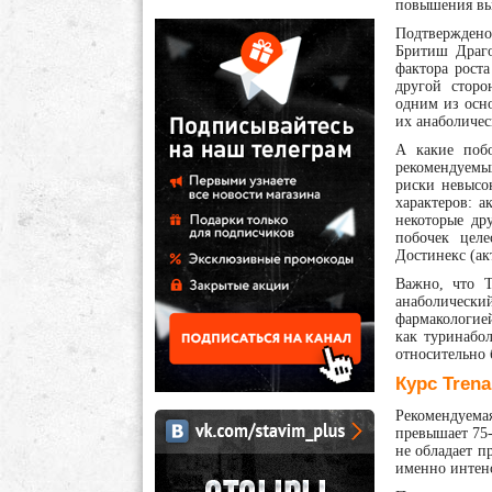
повышения вы
Подтверждено,
Бритиш Драго
фактора роста
другой сторо
одним из осно
их анаболичес
А какие поб
рекомендуемы
риски невысо
характеров: а
некоторые др
побочек целе
Достинекс (ак
Важно, что Т
анаболическ
фармакологие
как туринабол
относительно 
Курс Trena
Рекомендуема
превышает 75-1
не обладает п
именно интен