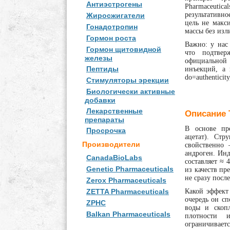
Антиэстрогены
Pharmaceuti
результативн
Жиросжигатели
цель не макс
Гонадотропин
массы без изл
Гормон роста
Важно: у нас
Гормон щитовидной
что подтвер
железы
официальной
Пептиды
инъекций, а в
do=authenticit
Стимуляторы эрекции
Биологически активные
добавки
Лекарственные
Описание 
препараты
В основе пр
Просрочка
ацетат). Стр
Производители
свойственно
андроген. Инд
CanadaBioLabs
составляет ≈ 
Genetic Pharmaceuticals
из качеств пр
не сразу посл
Zerox Pharmaceuticals
Какой эффект
ZETTA Pharmaceuticals
очередь он с
ZPHC
воды и скоп
Balkan Pharmaceuticals
плотности 
ограничивае