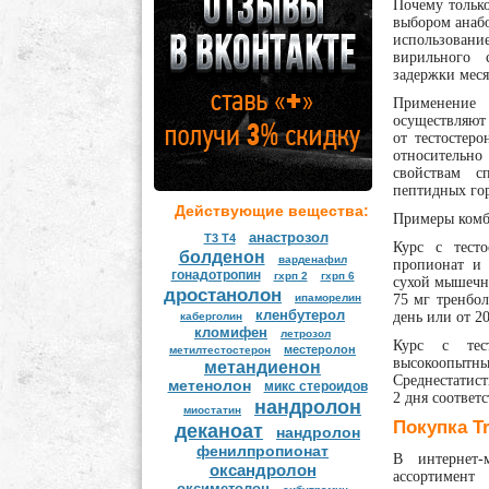
Почему тольк
выбором анаб
использован
вирильного 
задержки меся
Применение 
осуществляют 
от тестостер
относительн
свойствам с
пептидных го
Действующие вещества:
Примеры комб
анастрозол
Т3 Т4
Курс с тест
болденон
варденафил
пропионат и 
гонадотропин
гхрп 2
гхрп 6
сухой мышечно
дростанолон
75 мг тренбол
ипаморелин
кленбутерол
день или от 20
каберголин
кломифен
летрозол
Курс с тес
местеролон
мeтилтестостерон
высокоопыт
метандиенон
Среднестатист
метенолон
микс стероидов
2 дня соответ
нандролон
миостатин
Покупка Tr
деканоат
нандролон
фенилпропионат
В интернет-
оксандролон
ассортимент
оксиметолон