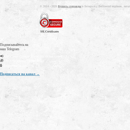
© 2014 - 2026
Купить стероиды
в Беларуси с BelSteroid надёжно, лега
SSL Certificates
Подписывайтесь на
наш Telegram
📢
Первыми узнаете все новости магазина
🎁
Эксклюзивные промокоды
🔒
Закрытые акции
Подписаться на канал →