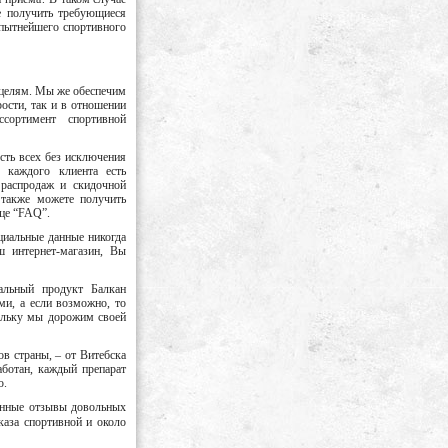
е получить требующиеся
опытнейшего спортивного
 целям. Мы же обеспечим
рости, так и в отношении
сортимент спортивной
сть всех без исключения
у каждого клиента есть
 распродаж и скидочной
 также можете получить
ице “FAQ”.
циальные данные никогда
 интернет-магазин, Вы
альный продукт Балкан
и, а если возможно, то
кольку мы дорожим своей
в страны, – от Витебска
аботан, каждый препарат
ю.
венные отзывы довольных
каза спортивной и около