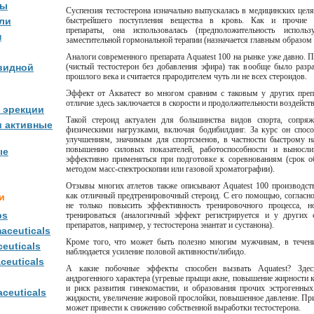
ны
Суспензия тестостерона изначально выпускалась в медицинских целя
ли
быстрейшего поступления вещества в кровь. Как и прочие т
препараты, она использовалась (предположительность исполь
н
заместительной гормональной терапии (назначается главным образом
Аналоги современного препарата Aquatest 100 на рынке уже давно. 
видной
(чистый тестостерон без добавления эфира) так вообще было разр
прошлого века и считается прародителем чуть ли не всех стероидов.
Эффект от Акватест во многом сравним с таковым у других препа
отличие здесь заключается в скорости и продолжительности воздейств
 эрекции
Такой стероид актуален для большинства видов спорта, сопр
и активные
физическими нагрузками, включая бодибилдинг. За курс он спос
улучшениям, значимым для спортсменов, в частности быстрому 
повышению силовых показателей, работоспособности и выносли
ые
эффективно применяться при подготовке к соревнованиям (срок о
методом масс-спектроскопии или газовой хроматографии).
Отзывы многих атлетов также описывают Aquatest 100 производства
как отличный предтренировочный стероид. С его помощью, соглас
и
не только повысить эффективность тренировочного процесса, н
bs
тренироваться (аналогичный эффект регистрируется и у других 
препаратов, например, у тестостерона энантат и сустанона).
aceuticals
Кроме того, что может быть полезно многим мужчинам, в течен
euticals
наблюдается усиление половой активности/либидо.
ceuticals
А какие побочные эффекты способен вызвать Aquatest? Здес
андрогенного характера (угревые прыщи акне, повышение жирности к
и риск развития гинекомастии, и образования прочих эстрогенны
ceuticals
жидкости, увеличение жировой прослойки, повышенное давление. Пр
может привести к снижению собственной выработки тестостерона.