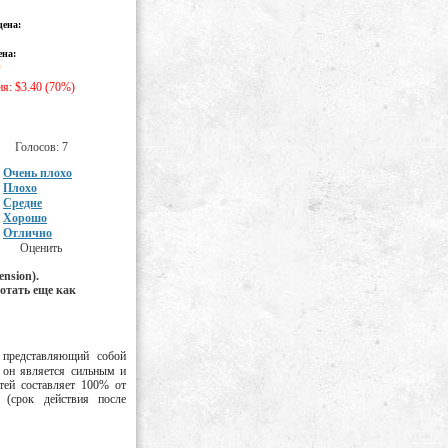
цена:
ена:
0
я: $3.40 (70%)
Голосов: 7
Очень плохо
Плохо
Средне
Хорошо
Отлично
Оценить
ension).
отать еще как
, представляющий собой
 он является сильным и
тей составляет 100% от
 (срок действия после