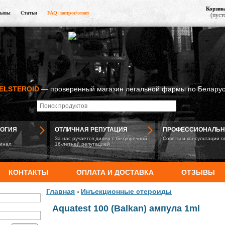
Корзин
зывы
Статьи
FAQ: вопрос/ответ
(пуст
ELSTEROID
— проверенный магазин легальной фармы по Беларус
ЛОГИЯ
ОТЛИЧНАЯ РЕПУТАЦИЯ
ПРОФЕССИОНАЛЬН
За нас ручается дилер с безупречной
Советы и консультации о
гинал
16-летней репутацией
КОНТАКТЫ
ОПЛАТА И ДОСТАВКА
ОТЗЫВЫ
Главная
Инъекционные стероиды
»
Aquatest 100 (Balkan) ампула 1ml