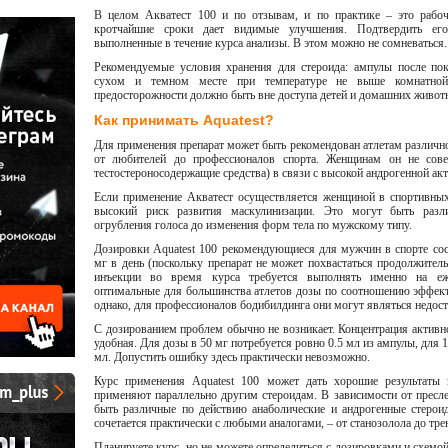
В целом Акватест 100 и по отзывам, и по практике – это рабоч
кротчайшие сроки дает видимые улучшения. Подтвердить его
выполненные в течение курса анализы. В этом можно не сомневаться.
Рекомендуемые условия хранения для стероида: ампулы после пок
сухом и темном месте при температуре не выше комнатной
предосторожности должно быть вне доступа детей и домашних живот
Как принимать Aquatest?
Для применения препарат может быть рекомендован атлетам различно
от любителей до профессионалов спорта. Женщинам он не сове
тестостероносодержащие средства) в связи с высокой андрогенной ак
Если применение Акватест осуществляется женщиной в спортивных
высокий риск развития маскулинизации. Это могут быть раз
огрубления голоса до изменения форм тела по мужскому типу.
Дозировки Aquatest 100 рекомендующиеся для мужчин в спорте со
мг в день (поскольку препарат не может похвастаться продолжител
инъекции во время курса требуется выполнять именно на еж
оптимальные для большинства атлетов дозы по соотношению эффект
однако, для профессионалов бодибилдинга они могут являться недос
С дозированием проблем обычно не возникает. Концентрация активно
удобная. Для дозы в 50 мг потребуется ровно 0.5 мл из ампулы, для 1
мл. Допустить ошибку здесь практически невозможно.
Курс применения Aquatest 100 может дать хорошие результаты 
применяют параллельно другим стероидам. В зависимости от пресл
быть различные по действию анаболические и андрогенные стерои
сочетается практически с любыми аналогами, – от станозолола до тре
Планируете курс, но не можете определиться с дозировками и схемо