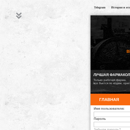
Telegram
История и от
B
ЛУЧШАЯ ФАРМАКО
Только рабочая фарма,
все бьется по кодам, ори
ГЛАВНАЯ
Имя пользователя:
Пароль
Забыли пароль?