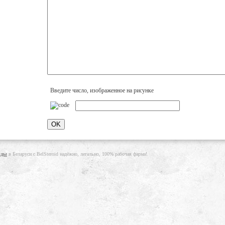
Введите число, изображенное на рисунке
иды
в Беларуси с BelSteroid надёжно, легально, 100% рабочая фарма!