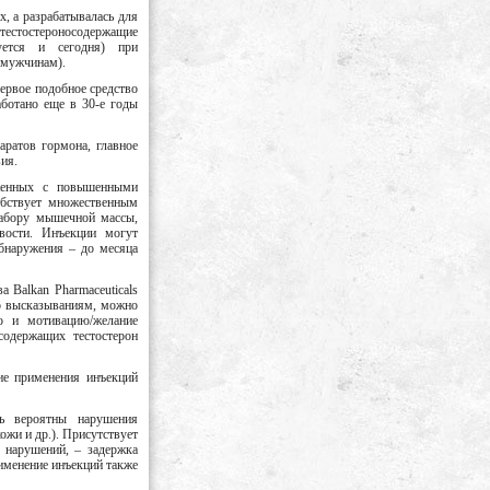
х, а разрабатывалась для
естостероносодержащие
зуется и сегодня) при
 мужчинам).
Первое подобное средство
аботано еще в 30-е годы
ратов гормона, главное
ия.
яженных с повышенными
обствует множественным
набору мышечной массы,
вости. Инъекции могут
бнаружения – до месяца
 Balkan Pharmaceuticals
но высказываниям, можно
о и мотивацию/желание
содержащих тестостерон
ие применения инъекций
ь вероятны нарушения
ожи и др.). Присутствует
х нарушений, – задержка
именение инъекций также