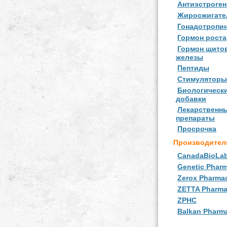
Антиэстроге
Жиросжигате
Гонадотропи
Гормон роста
Гормон щито
железы
Пептиды
Стимуляторы
Биологическ
добавки
Лекарственн
препараты
Просрочка
Производител
CanadaBioLa
Genetic Pharm
Zerox Pharmac
ZETTA Pharma
ZPHC
Balkan Pharma