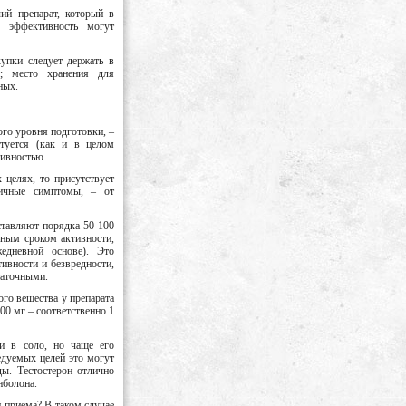
ий препарат, который в
 эффективность могут
упки следует держать в
; место хранения для
ных.
го уровня подготовки, –
туется (как и в целом
тивностью.
 целях, то присутствует
личные симптомы, – от
ставляют порядка 50-100
ьным сроком активности,
едневной основе). Это
ивности и безвредности,
таточными.
го вещества у препарата
00 мг – соответственно 1
и в соло, но чаще его
едуемых целей это могут
ды. Тестостерон отлично
нболона.
й приема? В таком случае