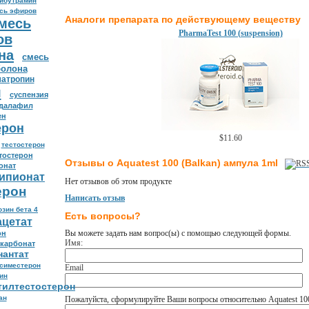
ибутрамин
сь эфиров
Аналоги препарата по действующему веществу
месь
PharmaTest 100 (suspension)
ов
на
смесь
болона
атропин
л
суспензия
адалафил
ен
ерон
$11.60
тестостерон
тостерон
Отзывы о Aquatest 100 (Balkan) ампула 1ml
онат
ципионат
Нет отзывов об этом продукте
ерон
Написать отзыв
озин бета 4
Есть вопросы?
ацетат
Вы можете задать нам вопрос(ы) с помощью следующей формы.
он
Имя:
карбонат
нантат
симестерон
Email
ин
тилтестостерон
ан
Пожалуйста, сформулируйте Ваши вопросы относительно Aquatest 100