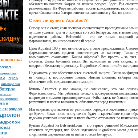
обязательно посетите Форум от нашего ресурса. Здесь Вы сможет
рекомендации. На Форуме работает состав консультантов, включая 
врача. Специалисты быстро ответят на имеющиеся у Вас вопросы.
Стоит ли купить Aquatest?
Определенно стоит, если препарат соответствует преследуемым вами
лучшие условия для его покупки во всей Беларуси, как в плане ско
надежности работы. Belsteroid – это не только широкий ас
фармакологии, но и первоклассный сервис.
Цена Aquatest 100 у нас является доступным предложением. Стоимо
фармакологических средств соответствует их качеству. Также 
возможность сэкономить. Каким образом? Все просто – за счет
вещества:
системы. Делая большой заказ, Вы экономите за счет скидок, а
подарок и бесплатную доставку. Подробнее об этом читайте на стран
розол
Надежность у нас обеспечивается системой защиты. Ваши конфиден
арденафил
не попадут к посторонним лицам. Иными словами, выбирая наш
п 2
гхрп 6
обеспечите себе сохранение анонимности.
ипаморелин
бутерол
Купить Акватест у нас можно, не сомневаясь, что это оригин
Фармасьютикалс. Мы работаем только с проверенными поставщикам
етрозол
напрямую с самими производителями. Фэйка здесь не бывает, пос
местеролон
репутацией и честно выполняем обязанности перед клиентами.
нон
с стероидов
Мы открыты для атлетов из различных городов и населенных пункто
дролон
до Бреста. Заказ после поступления будет в кротчайшие сроки обр
надежно упакован и посылка в итоге быстро отправится по назначени
андролон
Купить Aquatest
на Belsteroid.com – это верное решение! Множест
ионат
клиентов подтвердят, что более надежного и удобного места для за
лон
спортивной фармакологии не найти во всей Беларуси.