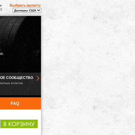
а:
Выбрать валюту:
о)
и.
ОЕ СООБЩЕСТВО
пытных атлетов
FAQ