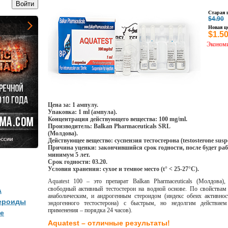
Старая 
$4.90
Новая ц
$1.5
Экономи
Цена за: 1 ампулу.
Упаковка: 1 ml (ампула).
Концентрация действующего вещества: 100 mg/ml.
Производитель: Balkan Pharmaceuticals SRL
(Молдова).
Действующее вещество: суспензия тестостерона (testosterone susp
Причина уценки: закончившийся срок годности, после будет раб
минимум 5 лет.
Срок годности: 03.20.
Условия хранения: сухое и темное место (t° < 25-27°C).
Aquatest 100
– это препарат Balkan Pharmaceuticals (Молдова)
свободный активный тестостерон на водной основе. По свойствам
А
анаболическим, и андрогенным стероидом (индекс обеих активнос
ероиды
эндогенного тестостерона) с быстрым, но недолгим действием
применения – порядка 24 часов).
е
Aquatest – отличные результаты!