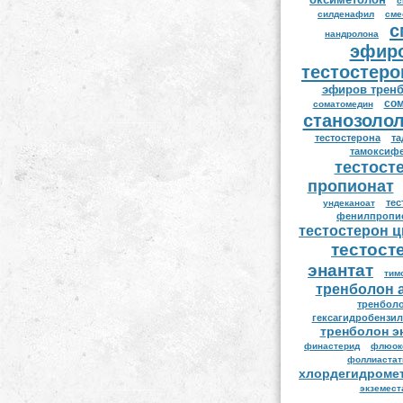
с
силденафил
сме
с
нандролона
эфир
тестостеро
эфиров трен
сом
соматомедин
станозоло
тестостерона
т
тамоксиф
тестост
пропионат
тес
ундеканоат
фенилпропи
тестостерон 
тестост
энантат
тим
тренболон 
тренбол
гексагидробензил
тренболон э
финастерид
флюок
фоллиастат
хлордегидроме
экземест