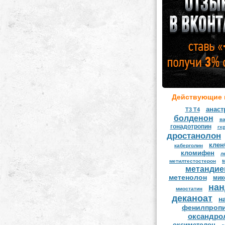
Действующие 
анаст
Т3 Т4
болденон
в
гонадотропин
гхр
дростанолон
клен
каберголин
кломифен
л
мeтилтестостерон
метандие
метенолон
мик
нан
миостатин
деканоат
н
фенилпроп
оксандро
оксиметолон